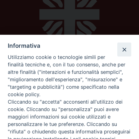
Informativa
Utilizziamo cookie o tecnologie simili per
Caritas diocesana
finalità tecniche e, con il tuo consenso, anche per
altre finalità ("interazioni e funzionalità semplici",
Piazza Strambi 4
"miglioramento dell'esperienza", "misurazione" e
62100 Macerata
"targeting e pubblicità") come specificato nella
telefono 0733232795
cookie policy.
mail:
caritas@diocesimacerata.it
Cliccando su "accetta" acconsenti all'utilizzo dei
cookie. Cliccando su "personalizza" puoi avere
maggiori informazioni sui cookie utilizzati e
seguici su
personalizzare le tue preferenze. Cliccando su
"rifiuta" o chiudendo questa informativa proseguirai