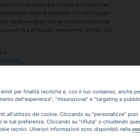
coglienza ha prestato particolare attenzione ad
tradizionali canali di sostegno, che nel maggior
ati, degli immigrati, dei senza fissa dimora ma
uova povertà e di bisogno emergente, dettato dai
 qui
acerata
imili per finalità tecniche e, con il tuo consenso, anche per 
amento dell'esperienza", "misurazione" e "targeting e pubbli
i all'utilizzo dei cookie. Cliccando su "personalizza" puoi
re le tue preferenze. Cliccando su "rifiuta" o chiudendo que
okie tecnici. Ulteriori informazioni sono disponibili nella
coo