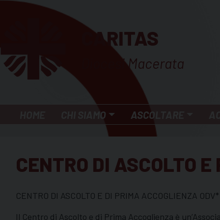
Skip
to
CARITAS
content
Diocesi Macerata
HOME
CHI SIAMO
ASCOLTARE
A
CENTRO DI ASCOLTO E
CENTRO DI ASCOLTO E DI PRIMA ACCOGLIENZA ODV*
Il Centro di Ascolto e di Prima Accoglienza è un’Associa