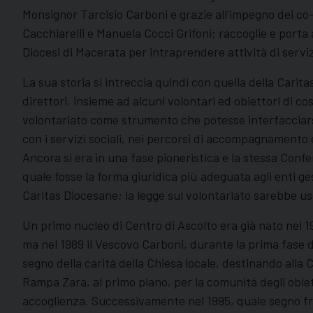
Monsignor Tarcisio Carboni e grazie all’impegno dei co-
Cacchiarelli e Manuela Cocci Grifoni; raccoglie e porta 
Diocesi di Macerata per intraprendere attività di servizi
La sua storia si intreccia quindi con quella della Carit
direttori, insieme ad alcuni volontari ed obiettori di co
volontariato come strumento che potesse interfacciarsi 
con i servizi sociali, nei percorsi di accompagnamento e
Ancora si era in una fase pioneristica e la stessa Conf
quale fosse la forma giuridica più adeguata agli enti ge
Caritas Diocesane; la legge sul volontariato sarebbe us
Un primo nucleo di Centro di Ascolto era già nato nel 1
ma nel 1989 il Vescovo Carboni, durante la prima fase de
segno della carità della Chiesa locale, destinando alla C
Rampa Zara, al primo piano, per la comunità degli obie
accoglienza. Successivamente nel 1995, quale segno fr