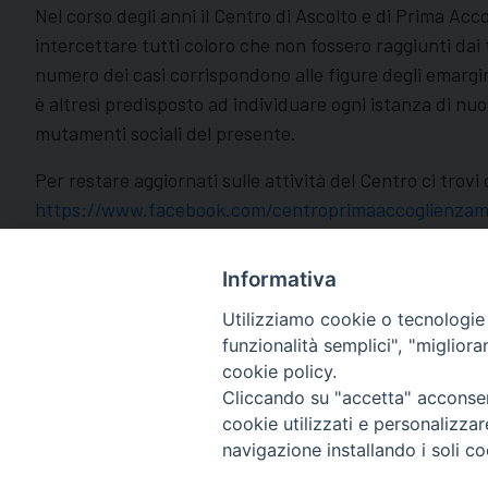
Nel corso degli anni il Centro di Ascolto e di Prima Ac
intercettare tutti coloro che non fossero raggiunti dai 
numero dei casi corrispondono alle figure degli emargin
è altresì predisposto ad individuare ogni istanza di n
mutamenti sociali del presente.
Per restare aggiornati sulle attività del Centro ci trovi
https://www.facebook.com/centroprimaaccoglienzam
Informativa
Utilizziamo cookie o tecnologie s
funzionalità semplici", "miglior
cookie policy.
Cliccando su "accetta" acconsent
cookie utilizzati e personalizza
Caritas diocesana
navigazione installando i soli co
Piazza Strambi 4