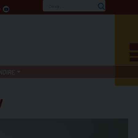
Ricerca
per:
NDIRE
V