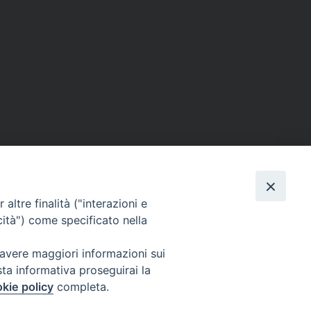
condividi su
Facebook
Pinterest
X
Threads
LinkedIn
WhatsApp
Telegram
Email
Print
altre finalità ("interazioni e
cità") come specificato nella
 avere maggiori informazioni sui
sta informativa proseguirai la
seguici su
kie policy
completa.