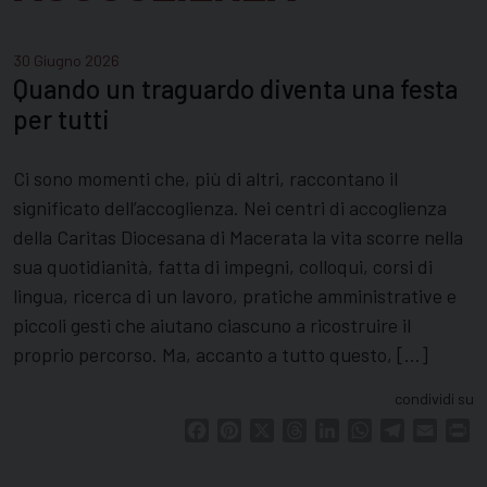
30 Giugno 2026
Quando un traguardo diventa una festa
per tutti
Ci sono momenti che, più di altri, raccontano il
significato dell’accoglienza. Nei centri di accoglienza
della Caritas Diocesana di Macerata la vita scorre nella
sua quotidianità, fatta di impegni, colloqui, corsi di
lingua, ricerca di un lavoro, pratiche amministrative e
piccoli gesti che aiutano ciascuno a ricostruire il
proprio percorso. Ma, accanto a tutto questo, […]
condividi su
Facebook
Pinterest
X
Threads
LinkedIn
WhatsApp
Telegram
Email
Pr