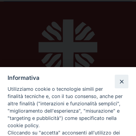
Informativa
Utilizziamo cookie o tecnologie simili per
Caritas diocesana
finalità tecniche e, con il tuo consenso, anche per
altre finalità ("interazioni e funzionalità semplici",
Piazza Strambi 4
"miglioramento dell'esperienza", "misurazione" e
62100 Macerata
"targeting e pubblicità") come specificato nella
telefono 0733232795
cookie policy.
mail:
caritas@diocesimacerata.it
Cliccando su "accetta" acconsenti all'utilizzo dei