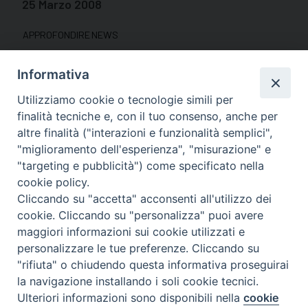
25 Marzo 2008
APPROFONDIRE
NEWS
L’URLO DEI POVERI
Informativa
CHIEDE “UN CUORE
Utilizziamo cookie o tecnologie simili per
finalità tecniche e, con il tuo consenso, anche per
CHE VEDE” (DEUS
altre finalità ("interazioni e funzionalità semplici",
"miglioramento dell'esperienza", "misurazione" e
CARITAS EST 31)
"targeting e pubblicità") come specificato nella
cookie policy.
Cliccando su "accetta" acconsenti all'utilizzo dei
Nelle ultime settimane di quaresima e nei giorni
cookie. Cliccando su "personalizza" puoi avere
più prossimi alla Pasqua sicuramente abbiamo
maggiori informazioni sui cookie utilizzati e
personalizzare le tue preferenze. Cliccando su
notato una maggiore presenza di persone che
"rifiuta" o chiudendo questa informativa proseguirai
davanti alle chiese e nei punti più transitati delle
la navigazione installando i soli cookie tecnici.
città chiedevano soldi. Richieste espresse anche
Preferenze Cookie
Ulteriori informazioni sono disponibili nella
cookie
attraverso cartelli, che frettolosamente abbiamo