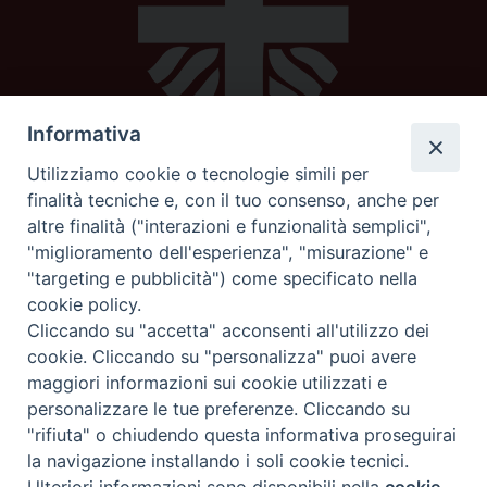
Informativa
Utilizziamo cookie o tecnologie simili per
Caritas diocesana
finalità tecniche e, con il tuo consenso, anche per
altre finalità ("interazioni e funzionalità semplici",
Piazza Strambi 4
"miglioramento dell'esperienza", "misurazione" e
62100 Macerata
"targeting e pubblicità") come specificato nella
telefono 0733232795
cookie policy.
mail:
caritas@diocesimacerata.it
Cliccando su "accetta" acconsenti all'utilizzo dei
cookie. Cliccando su "personalizza" puoi avere
maggiori informazioni sui cookie utilizzati e
seguici su
personalizzare le tue preferenze. Cliccando su
"rifiuta" o chiudendo questa informativa proseguirai
la navigazione installando i soli cookie tecnici.
Ricerca
Preferenze Cookie