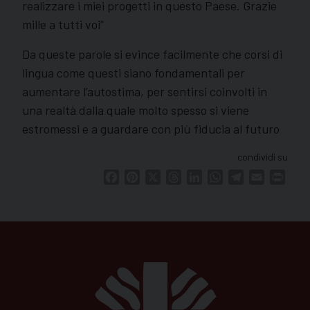
realizzare i miei progetti in questo Paese. Grazie
mille a tutti voi”
Da queste parole si evince facilmente che corsi di
lingua come questi siano fondamentali per
aumentare l’autostima, per sentirsi coinvolti in
una realtà dalla quale molto spesso si viene
estromessi e a guardare con più fiducia al futuro
condividi su
Facebook
Pinterest
X
Threads
LinkedIn
WhatsApp
Telegram
Email
Print