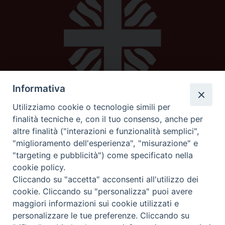
Informativa
Utilizziamo cookie o tecnologie simili per
Caritas diocesana
finalità tecniche e, con il tuo consenso, anche per
altre finalità ("interazioni e funzionalità semplici",
Piazza Strambi 4
"miglioramento dell'esperienza", "misurazione" e
62100 Macerata
"targeting e pubblicità") come specificato nella
telefono 0733232795
cookie policy.
mail:
caritas@diocesimacerata.it
Cliccando su "accetta" acconsenti all'utilizzo dei
cookie. Cliccando su "personalizza" puoi avere
maggiori informazioni sui cookie utilizzati e
seguici su
personalizzare le tue preferenze. Cliccando su