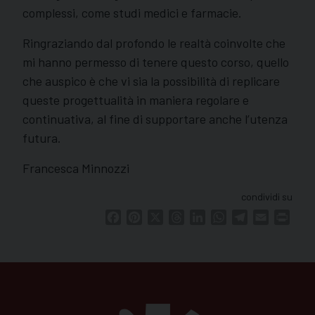
complessi, come studi medici e farmacie.
Ringraziando dal profondo le realtà coinvolte che
mi hanno permesso di tenere questo corso, quello
che auspico è che vi sia la possibilità di replicare
queste progettualità in maniera regolare e
continuativa, al fine di supportare anche l’utenza
futura.
Francesca Minnozzi
condividi su
Facebook
Pinterest
X
Threads
LinkedIn
WhatsApp
Telegram
Email
Print