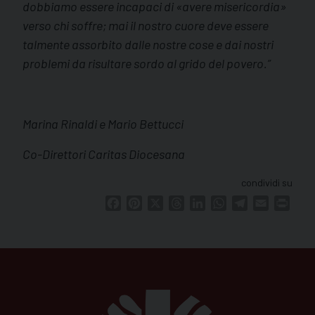
dobbiamo essere incapaci di «avere misericordia»
verso chi soffre; mai il nostro cuore deve essere
talmente assorbito dalle nostre cose e dai nostri
problemi da risultare sordo al grido del povero.
”
Marina Rinaldi e Mario Bettucci
Co-Direttori Caritas Diocesana
condividi su
Facebook
Pinterest
X
Threads
LinkedIn
WhatsApp
Telegram
Email
Print