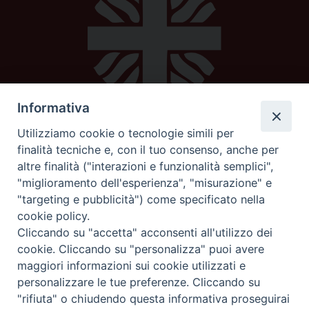
Informativa
Utilizziamo cookie o tecnologie simili per
Caritas diocesana
finalità tecniche e, con il tuo consenso, anche per
altre finalità ("interazioni e funzionalità semplici",
Piazza Strambi 4
"miglioramento dell'esperienza", "misurazione" e
62100 Macerata
"targeting e pubblicità") come specificato nella
telefono 0733232795
cookie policy.
mail:
caritas@diocesimacerata.it
Cliccando su "accetta" acconsenti all'utilizzo dei
cookie. Cliccando su "personalizza" puoi avere
maggiori informazioni sui cookie utilizzati e
seguici su
personalizzare le tue preferenze. Cliccando su
"rifiuta" o chiudendo questa informativa proseguirai