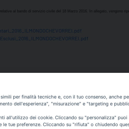
relative al bando di servizio civile del 18 Marzo 2016.
In allegato, vengono ripor
ontari_2016_ILMONDOCHEVORREI.pdf
oEsclusi_2016_ILMONDOCHEVORREI.pdf
imili per finalità tecniche e, con il tuo consenso, anche per 
amento dell'esperienza", "misurazione" e "targeting e pubbli
i all'utilizzo dei cookie. Cliccando su "personalizza" puoi
re le tue preferenze. Cliccando su "rifiuta" o chiudendo que