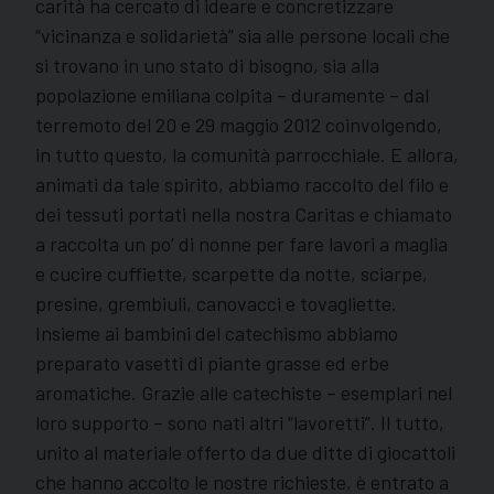
carità ha cercato di ideare e concretizzare
“vicinanza e solidarietà” sia alle persone locali che
si trovano in uno stato di bisogno, sia alla
popolazione emiliana colpita – duramente – dal
terremoto del 20 e 29 maggio 2012 coinvolgendo,
in tutto questo, la comunità parrocchiale. E allora,
animati da tale spirito, abbiamo raccolto del filo e
dei tessuti portati nella nostra Caritas e chiamato
a raccolta un po’ di nonne per fare lavori a maglia
e cucire cuffiette, scarpette da notte, sciarpe,
presine, grembiuli, canovacci e tovagliette.
Insieme ai bambini del catechismo abbiamo
preparato vasetti di piante grasse ed erbe
aromatiche. Grazie alle catechiste – esemplari nel
loro supporto – sono nati altri “lavoretti”. Il tutto,
unito al materiale offerto da due ditte di giocattoli
che hanno accolto le nostre richieste, è entrato a