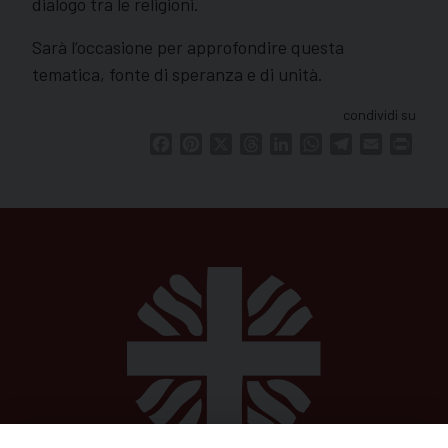
dialogo tra le religioni.
Sarà l’occasione per approfondire questa
tematica, fonte di speranza e di unità.
condividi su
Facebook
Pinterest
X
Threads
LinkedIn
WhatsApp
Telegram
Email
Print