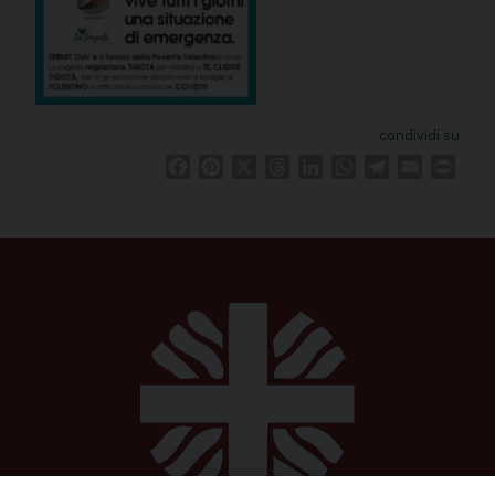
condividi su
Facebook
Pinterest
X
Threads
LinkedIn
WhatsApp
Telegram
Email
Print