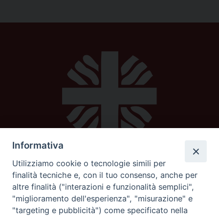
Informativa
Utilizziamo cookie o tecnologie simili per
Caritas diocesana
finalità tecniche e, con il tuo consenso, anche per
altre finalità ("interazioni e funzionalità semplici",
Piazza Strambi 4
"miglioramento dell'esperienza", "misurazione" e
62100 Macerata
"targeting e pubblicità") come specificato nella
telefono 0733232795