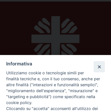
Informativa
Utilizziamo cookie o tecnologie simili per
Caritas diocesana
finalità tecniche e, con il tuo consenso, anche per
altre finalità ("interazioni e funzionalità semplici",
Piazza Strambi 4
"miglioramento dell'esperienza", "misurazione" e
62100 Macerata
"targeting e pubblicità") come specificato nella
telefono 0733232795
cookie policy.
mail:
caritas@diocesimacerata.it
Cliccando su "accetta" acconsenti all'utilizzo dei