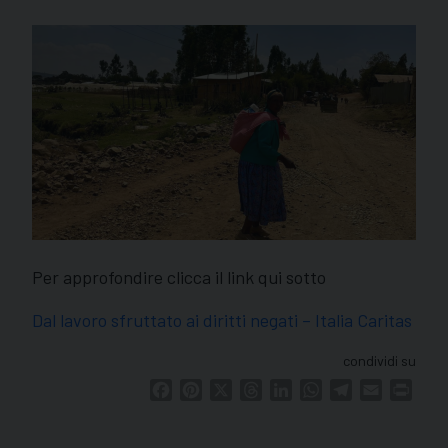
Per approfondire clicca il link qui sotto
Dal lavoro sfruttato ai diritti negati – Italia Caritas
condividi su
Facebook
Pinterest
X
Threads
LinkedIn
WhatsApp
Telegram
Email
Print