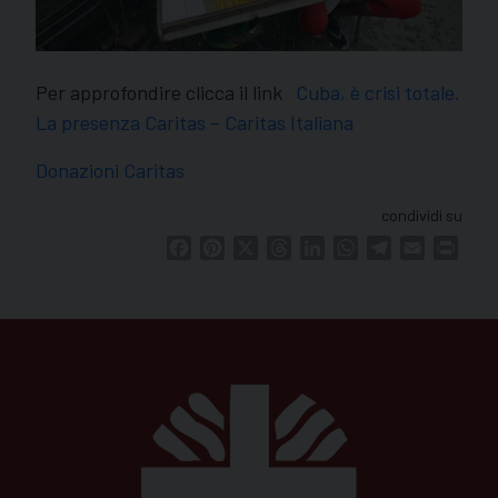
Per approfondire clicca il link
Cuba, è crisi totale.
La presenza Caritas – Caritas Italiana
Donazioni Caritas
condividi su
Facebook
Pinterest
X
Threads
LinkedIn
WhatsApp
Telegram
Email
Print