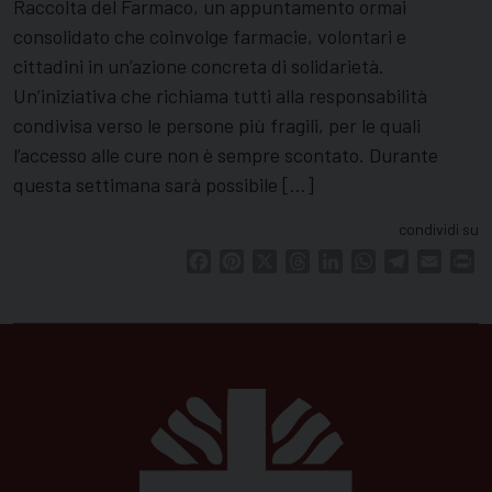
Raccolta del Farmaco, un appuntamento ormai
consolidato che coinvolge farmacie, volontari e
cittadini in un’azione concreta di solidarietà.
Un’iniziativa che richiama tutti alla responsabilità
condivisa verso le persone più fragili, per le quali
l’accesso alle cure non è sempre scontato. Durante
questa settimana sarà possibile […]
condividi su
Facebook
Pinterest
X
Threads
LinkedIn
WhatsApp
Telegram
Email
Pr