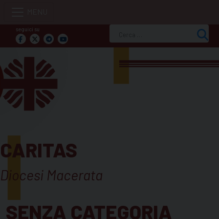
Skip
to
seguici su
Ricerca
content
per:
CARITAS
Diocesi Macerata
SENZA CATEGORIA