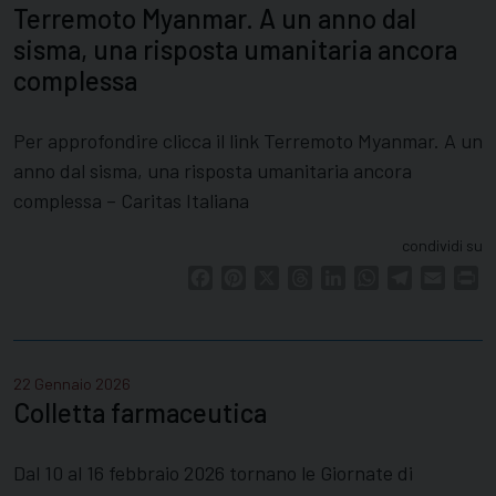
Terremoto Myanmar. A un anno dal
sisma, una risposta umanitaria ancora
complessa
Per approfondire clicca il link Terremoto Myanmar. A un
anno dal sisma, una risposta umanitaria ancora
complessa – Caritas Italiana
condividi su
Facebook
Pinterest
X
Threads
LinkedIn
WhatsApp
Telegram
Email
Pr
22 Gennaio 2026
Colletta farmaceutica
Dal 10 al 16 febbraio 2026 tornano le Giornate di