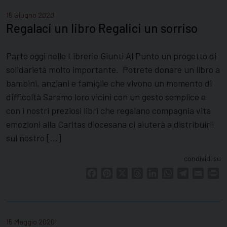
15 Giugno 2020
Regalaci un libro Regalici un sorriso
Parte oggi nelle Librerie Giunti Al Punto un progetto di
solidarietà molto importante. Potrete donare un libro a
bambini, anziani e famiglie che vivono un momento di
difficoltà Saremo loro vicini con un gesto semplice e
con i nostri preziosi libri che regalano compagnia vita
emozioni alla Caritas diocesana ci aiuterà a distribuirli
sul nostro […]
condividi su
Facebook
Pinterest
X
Threads
LinkedIn
WhatsApp
Telegram
Email
Pr
15 Maggio 2020