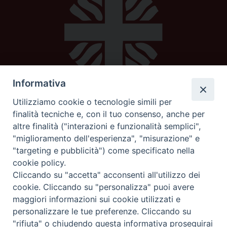
Informativa
Utilizziamo cookie o tecnologie simili per
Caritas diocesana
finalità tecniche e, con il tuo consenso, anche per
altre finalità ("interazioni e funzionalità semplici",
Piazza Strambi 4
"miglioramento dell'esperienza", "misurazione" e
62100 Macerata
"targeting e pubblicità") come specificato nella
telefono 0733232795
cookie policy.
mail:
caritas@diocesimacerata.it
Cliccando su "accetta" acconsenti all'utilizzo dei
cookie. Cliccando su "personalizza" puoi avere
maggiori informazioni sui cookie utilizzati e
seguici su
personalizzare le tue preferenze. Cliccando su
"rifiuta" o chiudendo questa informativa proseguirai