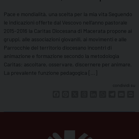
Pace e mondialità, una scelta per la mia vita Seguendo
le indicazioni offerte dal Vescovo nell’anno pastorale
2015-2016 la Caritas Diocesana di Macerata propone ai
gruppi, alle associazioni giovanili, ai movimenti e alle
Parrocchie del territorio diocesano incontri di
animazione e formazione secondo la metodologia
Caritas: ascoltare, osservare, discernere per animare.
La prevalente funzione pedagogica […]
condividi su
Facebook
Pinterest
X
Threads
LinkedIn
WhatsApp
Telegram
Email
Pr