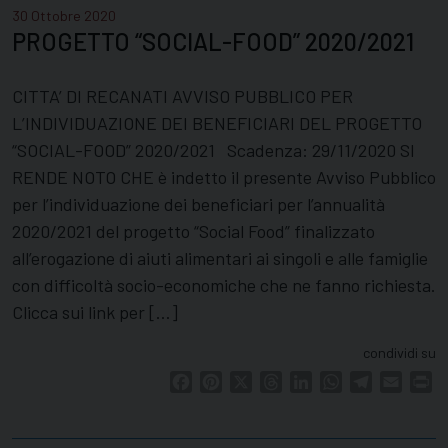
30 Ottobre 2020
PROGETTO “SOCIAL-FOOD” 2020/2021
CITTA’ DI RECANATI AVVISO PUBBLICO PER
L’INDIVIDUAZIONE DEI BENEFICIARI DEL PROGETTO
“SOCIAL-FOOD” 2020/2021 Scadenza: 29/11/2020 SI
RENDE NOTO CHE è indetto il presente Avviso Pubblico
per l’individuazione dei beneficiari per l’annualità
2020/2021 del progetto “Social Food” finalizzato
all’erogazione di aiuti alimentari ai singoli e alle famiglie
con difficoltà socio-economiche che ne fanno richiesta.
Clicca sui link per […]
condividi su
Facebook
Pinterest
X
Threads
LinkedIn
WhatsApp
Telegram
Email
Pr