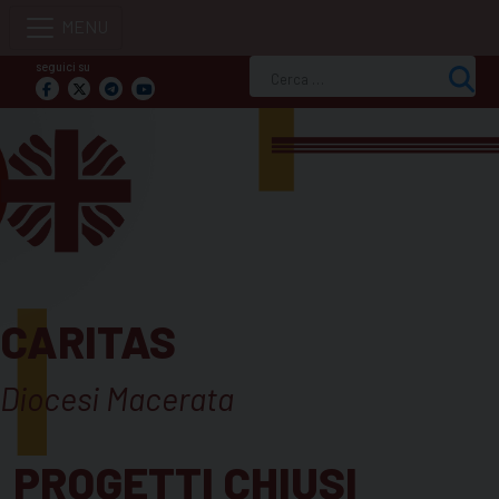
Skip
to
seguici su
Ricerca
content
per:
CARITAS
Diocesi Macerata
PROGETTI CHIUSI