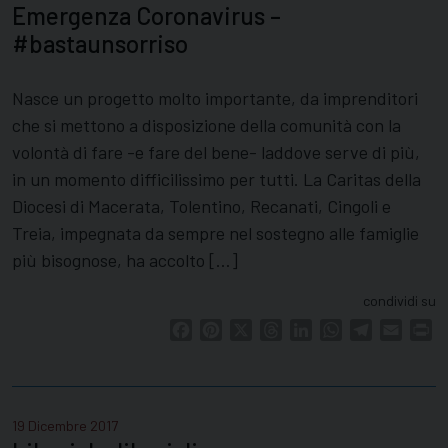
Emergenza Coronavirus –
#bastaunsorriso
Nasce un progetto molto importante, da imprenditori
che si mettono a disposizione della comunità con la
volontà di fare -e fare del bene- laddove serve di più,
in un momento difficilissimo per tutti. La Caritas della
Diocesi di Macerata, Tolentino, Recanati, Cingoli e
Treia, impegnata da sempre nel sostegno alle famiglie
più bisognose, ha accolto […]
condividi su
Facebook
Pinterest
X
Threads
LinkedIn
WhatsApp
Telegram
Email
Pr
19 Dicembre 2017