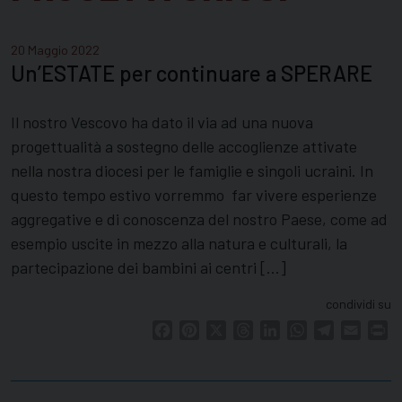
20 Maggio 2022
Un’ESTATE per continuare a SPERARE
Il nostro Vescovo ha dato il via ad una nuova
progettualità a sostegno delle accoglienze attivate
nella nostra diocesi per le famiglie e singoli ucraini. In
questo tempo estivo vorremmo far vivere esperienze
aggregative e di conoscenza del nostro Paese, come ad
esempio uscite in mezzo alla natura e culturali, la
partecipazione dei bambini ai centri […]
condividi su
Facebook
Pinterest
X
Threads
LinkedIn
WhatsApp
Telegram
Email
Pr