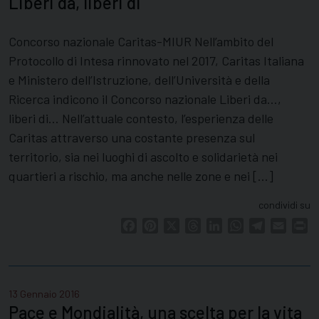
Liberi da, liberi di
Concorso nazionale Caritas-MIUR Nell’ambito del
Protocollo di Intesa rinnovato nel 2017, Caritas Italiana
e Ministero dell’Istruzione, dell’Università e della
Ricerca indicono il Concorso nazionale Liberi da…,
liberi di… Nell’attuale contesto, l’esperienza delle
Caritas attraverso una costante presenza sul
territorio, sia nei luoghi di ascolto e solidarietà nei
quartieri a rischio, ma anche nelle zone e nei […]
condividi su
Facebook
Pinterest
X
Threads
LinkedIn
WhatsApp
Telegram
Email
Pr
13 Gennaio 2016
Pace e Mondialità, una scelta per la vita