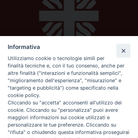
Informativa
Utilizziamo cookie o tecnologie simili per
Caritas diocesana
finalità tecniche e, con il tuo consenso, anche per
altre finalità ("interazioni e funzionalità semplici",
Piazza Strambi 4
"miglioramento dell'esperienza", "misurazione" e
62100 Macerata
"targeting e pubblicità") come specificato nella
telefono 0733232795
cookie policy.
mail:
caritas@diocesimacerata.it
Cliccando su "accetta" acconsenti all'utilizzo dei
cookie. Cliccando su "personalizza" puoi avere
maggiori informazioni sui cookie utilizzati e
seguici su
personalizzare le tue preferenze. Cliccando su
"rifiuta" o chiudendo questa informativa proseguirai