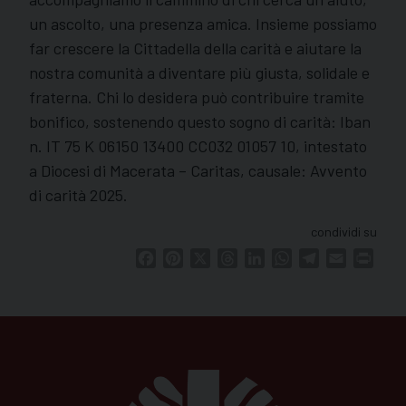
un ascolto, una presenza amica. Insieme possiamo
far crescere la Cittadella della carità e aiutare la
nostra comunità a diventare più giusta, solidale e
fraterna. Chi lo desidera può contribuire tramite
bonifico, sostenendo questo sogno di carità: Iban
n. IT 75 K 06150 13400 CC032 01057 10, intestato
a Diocesi di Macerata – Caritas, causale: Avvento
di carità 2025.
condividi su
Facebook
Pinterest
X
Threads
LinkedIn
WhatsApp
Telegram
Email
Print