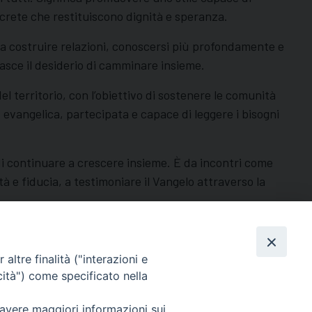
oncrete che restituiscono dignità e speranza.
ica costruire relazioni, conoscersi più profondamente e
nasce il desiderio di camminare insieme.
el territorio, con l’obiettivo di sostenere le comunità
 evangelica, partecipata e capace di leggere i bisogni
 di continuare a crescere insieme. È da incontri come
à e fiducia, a testimoniare il Vangelo attraverso la
condividi su
Facebook
Pinterest
X
Threads
LinkedIn
WhatsApp
Telegram
Email
Print
altre finalità ("interazioni e
cità") come specificato nella
 avere maggiori informazioni sui