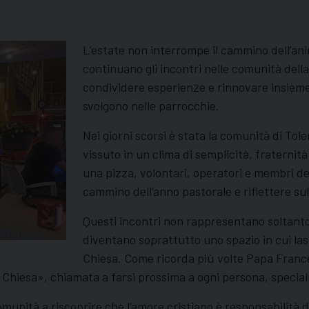
L’estate non interrompe il cammino dell’ani
continuano gli incontri nelle comunità della
condividere esperienze e rinnovare insieme 
svolgono nelle parrocchie.
Nei giorni scorsi è stata la comunità di To
vissuto in un clima di semplicità, fraterni
una pizza, volontari, operatori e membri de
cammino dell’anno pastorale e riflettere sul
Questi incontri non rappresentano soltanto 
diventano soprattutto uno spazio in cui las
Chiesa. Come ricorda più volte Papa France
 Chiesa», chiamata a farsi prossima a ogni persona, specialme
omunità a riscoprire che l’amore cristiano è responsabilità d