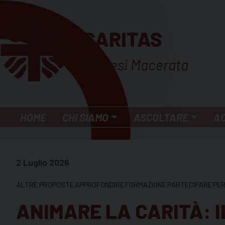
Skip
to
CARITAS
content
Diocesi Macerata
HOME
CHI SIAMO
ASCOLTARE
A
2 Luglio 2026
ALTRE PROPOSTE
APPROFONDIRE
FORMAZIONE
PARTECIPARE
PER
ANIMARE LA CARITÀ: 