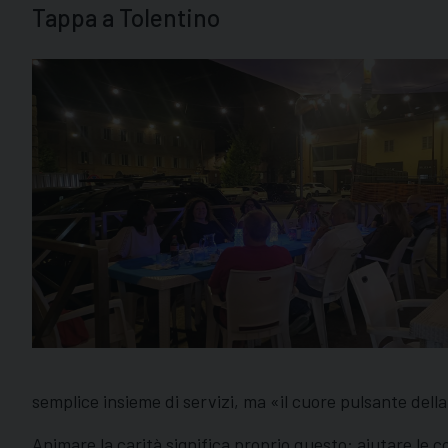
Tappa a Tolentino
semplice insieme di servizi, ma «il cuore pulsante della
Animare la carità significa proprio questo: aiutare le c