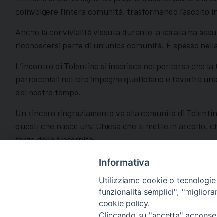
coinvolgere l’intera comunità, trasformando l’ascolto in
Anche la convivialità vissuta durante la serata ha assu
riconoscersi parte di un’unica comunità. È spesso nella
L’incontro di Tolentino si inserisce nel percorso che la
parrocchiali nel loro impegno quotidiano e favorire una
del nostro tempo.
Un sincero ringraziamento va alla comunità di Tolentino
questi che nasce una Chiesa che si mette in ascolto, che
forza della fraternità.
Informativa
Utilizziamo cookie o tecnologie s
funzionalità semplici", "miglior
cookie policy.
Cliccando su "accetta" acconsent