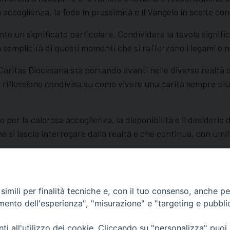
 accoglienza, la fede in prossimità e il Vangelo in scelte c
nto un significato particolare. Condividere la tavola signif
 semplicità di questi momenti che si rafforzano i legami e 
 Caritas Diocesana sta portando avanti nelle diverse realtà d
 riflessione condivisa su come vivere una carità sempre più
 per la calorosa accoglienza, la disponibilità e il desiderio
 si lascia interrogare dalla realtà e che continua, con umilt
imili per finalità tecniche e, con il tuo consenso, anche per 
amento dell'esperienza", "misurazione" e "targeting e pubbli
i all'utilizzo dei cookie. Cliccando su "personalizza" puoi