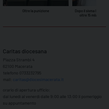
Oltre la punizione
Dopo il sisma la solida
oltre 15 mila tonnell
distribu
Caritas diocesana
Piazza Strambi 4
62100 Macerata
telefono 0733232795
mail:
caritas@diocesimacerata.it
orario di apertura ufficio:
dal lunedì al venerdì dalle 9:00 alle 13:00 il pomeriggio
su appuntamento