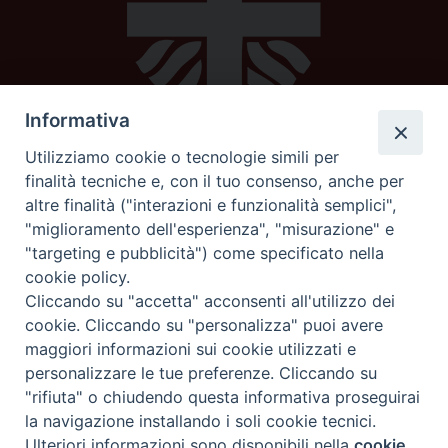
Informativa
Utilizziamo cookie o tecnologie simili per
Caritas diocesana
finalità tecniche e, con il tuo consenso, anche per
altre finalità ("interazioni e funzionalità semplici",
Piazza Strambi 4
"miglioramento dell'esperienza", "misurazione" e
62100 Macerata
"targeting e pubblicità") come specificato nella
telefono 0733232795
cookie policy.
mail:
caritas@diocesimacerata.it
Cliccando su "accetta" acconsenti all'utilizzo dei
cookie. Cliccando su "personalizza" puoi avere
maggiori informazioni sui cookie utilizzati e
seguici su
personalizzare le tue preferenze. Cliccando su
"rifiuta" o chiudendo questa informativa proseguirai
la navigazione installando i soli cookie tecnici.
Ricerca
Preferenze Cookie
Ulteriori informazioni sono disponibili nella
cookie