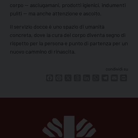
corpo — asciugamani, prodotti igienici, indumenti
puliti — ma anche attenzione e ascolto.
Il servizio docce è uno spazio di umanità
concreta, dove la cura del corpo diventa segno di
rispetto per la persona e punto di partenza per un
nuovo cammino di rinascita.
condividi su
Facebook
Pinterest
X
Threads
LinkedIn
WhatsApp
Telegram
Email
Print