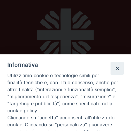
Informativa
Utilizziamo cookie o tecnologie simili per
Caritas diocesana
finalità tecniche e, con il tuo consenso, anche per
altre finalità ("interazioni e funzionalità semplici",
Piazza Strambi 4
"miglioramento dell'esperienza", "misurazione" e
62100 Macerata
"targeting e pubblicità") come specificato nella
telefono 0733232795
cookie policy.
mail:
caritas@diocesimacerata.it
Cliccando su "accetta" acconsenti all'utilizzo dei
cookie. Cliccando su "personalizza" puoi avere